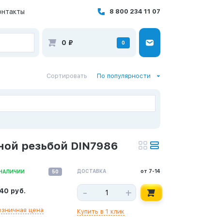
онтакты
8 800 234 11 07
0
₽
0
Сортировать
По популярности
ной резьбой DIN7986
ДОСТАВКА
от 7-14
 НАЛИЧИИ
50
-
+
.40 руб.
озничная цена
Купить в 1 клик