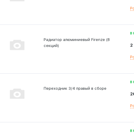
Р
В
Радиатор алюминиевый Firenze (8
2
секций)
Р
В
Переходник 3/4 правый в сборе
2
Р
В