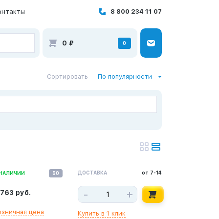
онтакты
8 800 234 11 07
0
₽
0
Сортировать
По популярности
ДОСТАВКА
от 7-14
 НАЛИЧИИ
50
-
+
 763 руб.
озничная цена
Купить в 1 клик