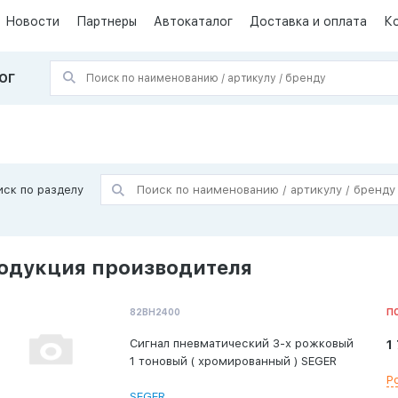
Новости
Партнеры
Автокаталог
Доставка и оплата
К
ОГ
иск по разделу
одукция производителя
82BH2400
П
Сигнал пневматический 3-х рожковый
1
1 тоновый ( хромированный ) SEGER
Р
SEGER