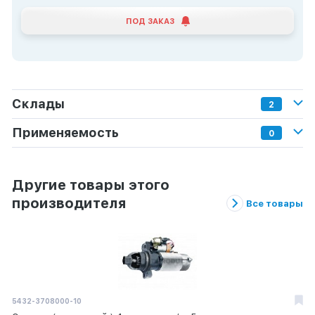
ПОД ЗАКАЗ
Склады
2
Применяемость
0
Другие товары этого
производителя
Все товары
5432-3708000-10
65111-1802034
860114740