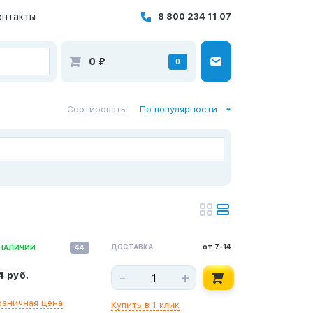
онтакты
8 800 234 11 07
0
₽
0
Сортировать
По популярности
ДОСТАВКА
от 7-14
 НАЛИЧИИ
44
-
+
4 руб.
озничная цена
Купить в 1 клик