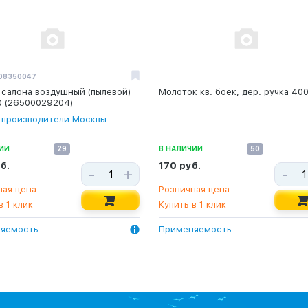
08350047
 салона воздушный (пылевой)
Молоток кв. боек, дер. ручка 400
0 (26500029204)
 производители Москвы
ИИ
29
В НАЛИЧИИ
50
б.
170 руб.
-
+
-
ная цена
Розничная цена
в 1 клик
Купить в 1 клик
яемость
Применяемость