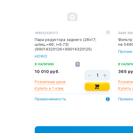
199012320177
5490-94
Пара редуктора заднего (28х17;
Фильтр
шлиц.=46; i=5.73)
на 549
(99014320126+99014320125)
Прочие
HOWO
В НАЛИЧИИ
1
В НАЛИЧ
10 010 руб.
365 ру
-
+
Розничная цена
Рознич
Купить в 1 клик
Купить 
Применяемость
Примен