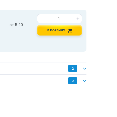
-
+
от 5-10
В КОРЗИНУ
2
0