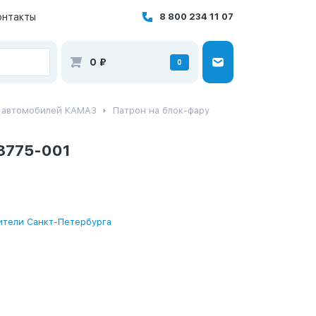
онтакты
8 800 234 11 07
0
₽
0
я автомобилей КАМАЗ
Патрон на блок-фару
3775-001
ители Санкт-Петербурга