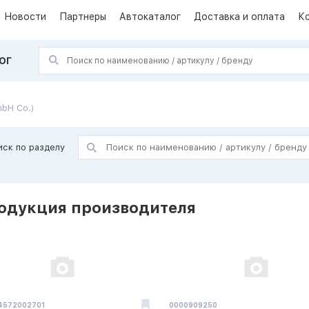
Новости
Партнеры
Автокаталог
Доставка и оплата
К
ОГ
mbH Co.)
иск по разделу
одукция производителя
4572002701
0000909250