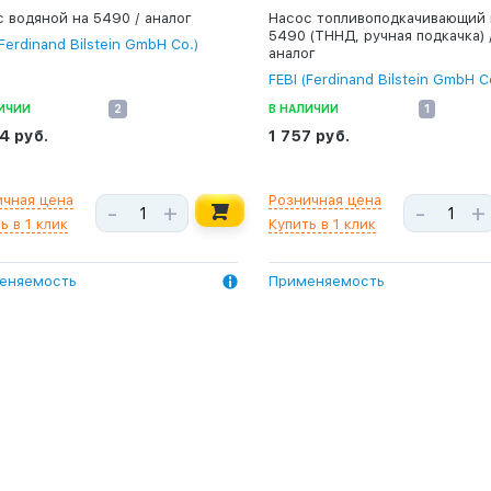
 водяной на 5490 / аналог
Насос топливоподкачивающий 
5490 (ТННД, ручная подкачка) 
(Ferdinand Bilstein GmbH Co.)
аналог
FEBI (Ferdinand Bilstein GmbH C
ИЧИИ
2
В НАЛИЧИИ
1
54 руб.
1 757 руб.
ичная цена
Розничная цена
-
+
-
+
ь в 1 клик
Купить в 1 клик
еняемость
Применяемость