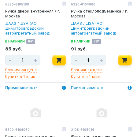
5320-6105180
5320-6104060
Ручка двери внутренняя / г.
Ручка стеклоподъемника / г.
Москва
Москва
ДААЗ / ДЗА (АО
ДААЗ / ДЗА (АО
Димитровградский
Димитровградский
автоагрегатный завод)
автоагрегатный завод)
В НАЛИЧИИ
641
В НАЛИЧИИ
781
85 руб.
91 руб.
-
+
-
+
Розничная цена
Розничная цена
Купить в 1 клик
Купить в 1 клик
Применяемость
Применяемость
5320-6104060
2108-6105014
Ручка стеклоподъемника
Фиксатор замка двери