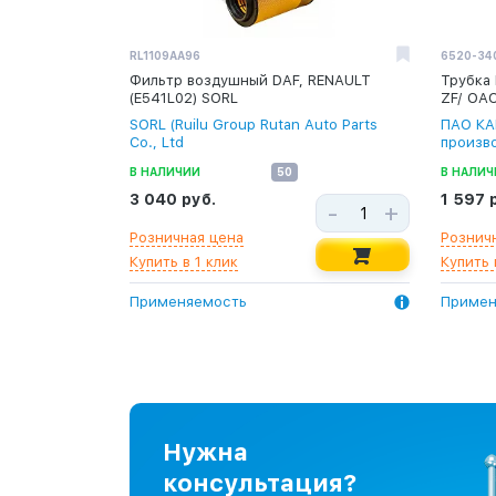
RL1109AA96
6520-34
Фильтр воздушный DAF, RENAULT
Трубка 
(E541L02) SORL
ZF/ ОА
SORL (Ruilu Group Rutan Auto Parts
ПАО КА
Co., Ltd
произв
В НАЛИЧИИ
50
В НАЛИЧ
3 040 руб.
1 597 
-
+
Розничная цена
Рознич
Купить в 1 клик
Купить 
Применяемость
Примен
Нужна
консультация?