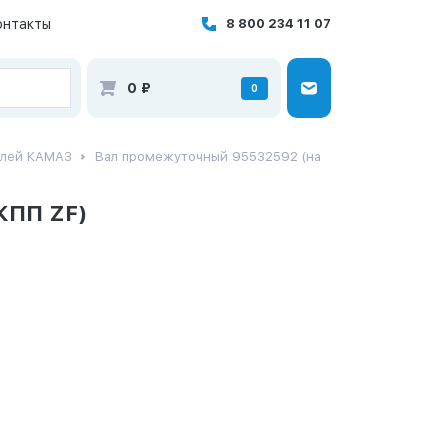
онтакты
8 800 234 11 07
0
₽
0
илей КАМАЗ
Вал промежуточный 95532592 (на
КПП ZF)