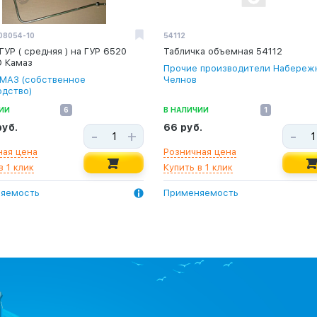
08054-10
54112
ГУР ( средняя ) на ГУР 6520
Табличка объемная 54112
О Камаз
Прочие производители Набереж
МАЗ (собственное
Челнов
одство)
ИИ
6
В НАЛИЧИИ
1
руб.
66 руб.
-
+
-
ная цена
Розничная цена
в 1 клик
Купить в 1 клик
яемость
Применяемость