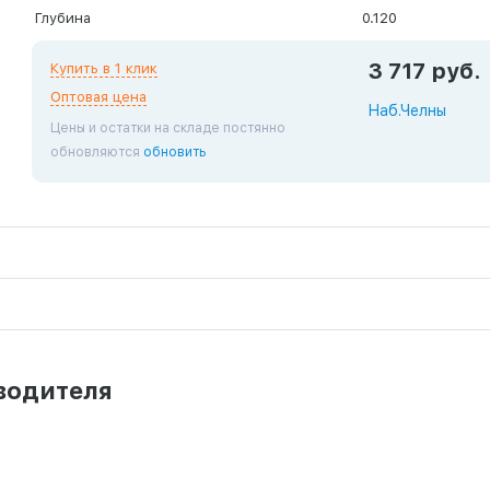
Глубина
0.120
3 717 руб.
Купить в 1 клик
Оптовая цена
Наб.Челны
Цены и остатки на складе постянно
обновляются
обновить
водителя