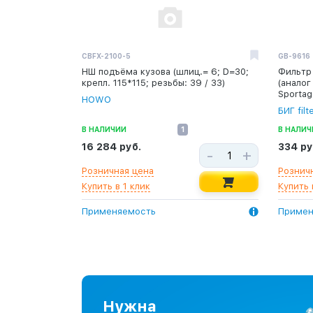
CBFX-2100-5
GB-9616
НШ подъёма кузова (шлиц.= 6; D=30;
Фильтр 
крепл. 115*115; резьбы: 39 / 33)
(аналог
Sportag
HOWO
БИГ filt
В НАЛИЧИИ
1
В НАЛИЧ
16 284 руб.
334 ру
-
+
Розничная цена
Рознич
Купить в 1 клик
Купить 
Применяемость
Примен
Нужна