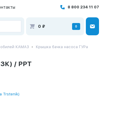
онтакты
8 800 234 11 07
0
₽
0
мобилей КАМАЗ
Крышка бачка насоса ГУРа
3К) / РРТ
a Trstenik)