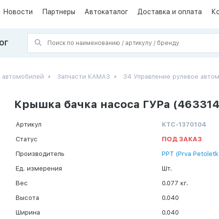
Новости
Партнеры
Автокаталог
Доставка и оплата
К
ОГ
х автомобилей
Запчасти КАМАЗ
34 Управление рулевое авто
Крышка бачка насоса ГУРа (463314
Артикул
КТС-1370104
Статус
ПОД ЗАКАЗ
Производитель
PPT (Prva Petoletk
Ед. измерения
Шт.
Вес
0.077 кг.
Высота
0.040
Ширина
0.040