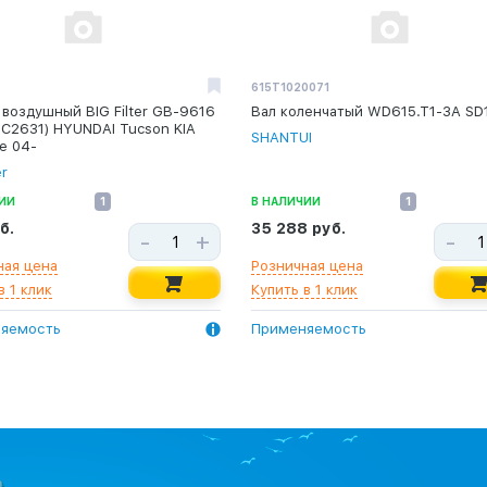
615T1020071
воздушный BIG Filter GB-9616
Вал коленчатый WD615.T1-3A SD
 C2631) HYUNDAI Tucson KIA
SHANTUI
e 04-
er
ИИ
1
В НАЛИЧИИ
1
б.
35 288 руб.
-
+
-
ная цена
Розничная цена
в 1 клик
Купить в 1 клик
яемость
Применяемость