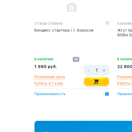
СТ142Б-3708600
5304086
Бендикс стартера / г. Борисов
Жгут п
6ISBe Е
В НАЛИЧИИ
18
В НАЛИЧ
1 990 руб.
22 800
-
+
Розничная цена
Рознич
Купить в 1 клик
Купить 
Применяемость
Примен