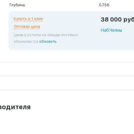
Глубина
0.756
38 000 руб
Купить в 1 клик
Оптовая цена
Наб.Челны
Цены и остатки на складе постянно
обновляются
обновить
водителя