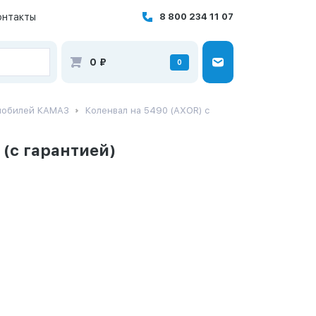
онтакты
8 800 234 11 07
0
₽
0
омобилей КАМАЗ
Коленвал на 5490 (AXOR) с
 (с гарантией)