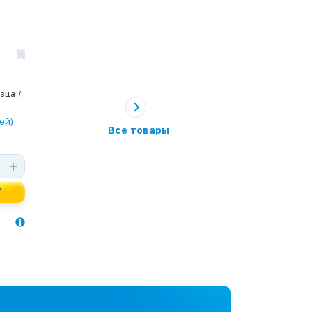
зца /
ей)
Все товары
+