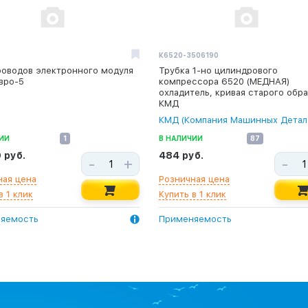
К6520-3506190
роводов электронного модуля
Трубка 1-но цилиндрового
вро-5
компрессора 6520 (МЕДНАЯ)
охладитель, кривая старого обра
КМД
КМД (Компания Машинных Детал
ИИ
1
В НАЛИЧИИ
87
 руб.
484 руб.
-
+
-
ная цена
Розничная цена
в 1 клик
Купить в 1 клик
яемость
Применяемость