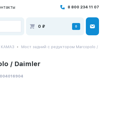
онтакты
8 800 234 11 07
0
₽
0
й КАМАЗ
Мост задний с редуктором Marcopolo /
o / Daimler
 004016904