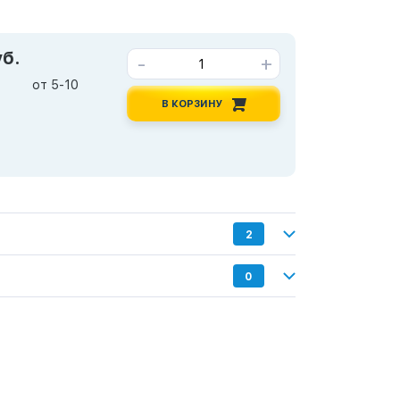
уб.
-
+
от 5-10
В КОРЗИНУ
2
0