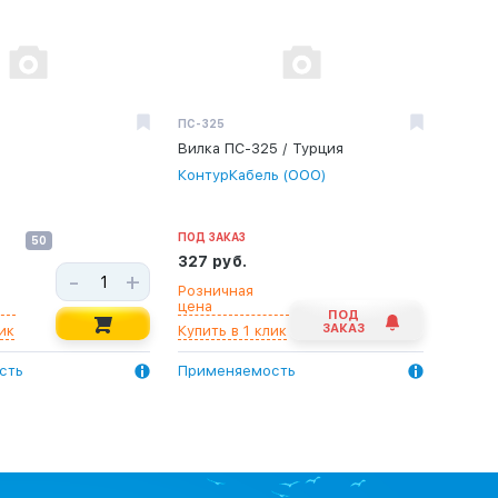
ПС-325
Вилка ПС-325 / Турция
КонтурКабель (ООО)
ПОД ЗАКАЗ
50
327 руб.
-
+
Розничная
цена
ПОД
ЗАКАЗ
ик
Купить в 1 клик
сть
Применяемость