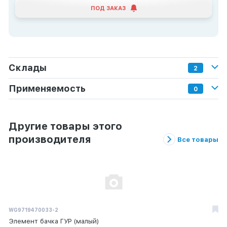
ПОД ЗАКАЗ
Склады
2
Применяемость
0
Другие товары этого
производителя
Все товары
WG9719470033-2
Элемент бачка ГУР (малый)
Шуруп сантех. GL6х40(глухарь) (200шт)
Саморезы универсальные SG 6х60 желтые 200шт)