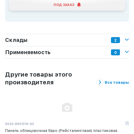
ПОД ЗАКАЗ
Склады
2
Применяемость
0
Другие товары этого
производителя
Все товары
6520-8401010-60
7405-1005115-21
65222-3408020-20
Панель облицовочная Евро (Рейсталинговая) пластиковая
Маховик Евро / г.Москва
Шланг высокого давления ГУРа Евро-3 (-20) (рукав L-310