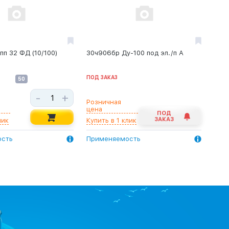
пп 32 ФД (10/100)
30ч906бр Ду-100 под эл./п А
ПОД ЗАКАЗ
50
-
+
Розничная
цена
ПОД
ЗАКАЗ
лик
Купить в 1 клик
ость
Применяемость