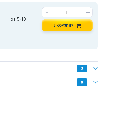
-
+
от 5-10
В КОРЗИНУ
2
0