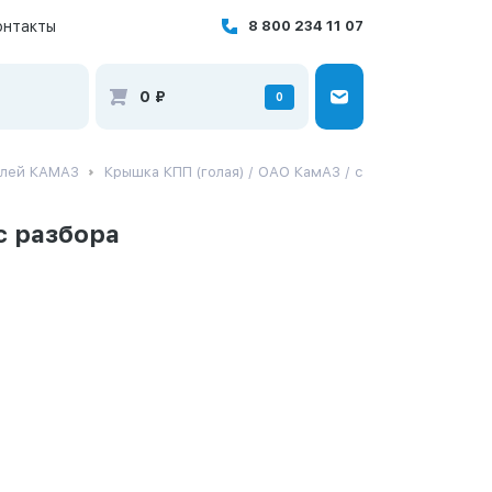
онтакты
8 800 234 11 07
0
₽
0
илей КАМАЗ
Крышка КПП (голая) / ОАО КамАЗ / с
с разбора