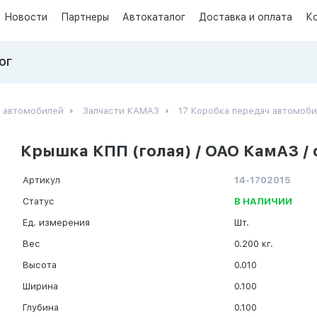
Новости
Партнеры
Автокаталог
Доставка и оплата
К
ОГ
х автомобилей
Запчасти КАМАЗ
17 Коробка передач автомоб
Крышка КПП (голая) / ОАО КамАЗ / 
Артикул
14-1702015
Статус
В НАЛИЧИИ
Ед. измерения
Шт.
Вес
0.200 кг.
Высота
0.010
Ширина
0.100
Глубина
0.100