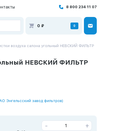
онтакты
8 800 234 11 07
0
₽
0
истки воздуха салона угольный НЕВСКИЙ ФИЛЬТР
угольный НЕВСКИЙ ФИЛЬТР
АО Энгельсский завод фильтров)
-
+