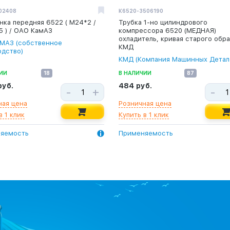
02408
К6520-3506190
нка передняя 6522 ( М24*2 /
Трубка 1-но цилиндрового
5 ) / ОАО КамАЗ
компрессора 6520 (МЕДНАЯ)
охладитель, кривая старого обра
МАЗ (собственное
КМД
одство)
КМД (Компания Машинных Детал
ИИ
18
В НАЛИЧИИ
87
руб.
484 руб.
-
+
-
ная цена
Розничная цена
в 1 клик
Купить в 1 клик
яемость
Применяемость