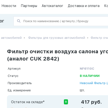
Новости
Партнеры
Автокаталог
Доставка и оплата
К
ОГ
х автомобилей
Фильтры для грузовых автомобилей
Фильтр оч
Фильтр очистки воздуха салона 
(аналог CUK 2842)
Артикул
NF6110С
Статус
В НАЛИЧИИ
Производитель
Невский Фильтр (
Ед. измерения
Шт.
417 руб.
Остаток на складе*
9