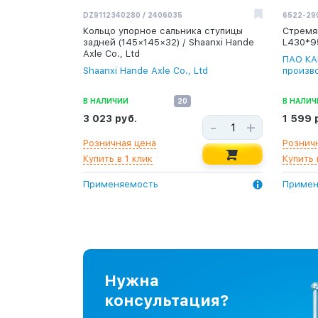
DZ9112340280 / 2406035
6522-29
Кольцо упорное сальника ступицы
Стремя
задней (145×145×32) / Shaanxi Hande
L430*9
Axle Co., Ltd
ПАО КА
Shaanxi Hande Axle Co., Ltd
произв
В НАЛИЧИИ
20
В НАЛИЧ
3 023 руб.
1 599 
-
+
Розничная цена
Рознич
Купить в 1 клик
Купить 
Применяемость
Примен
Нужна
консультация?