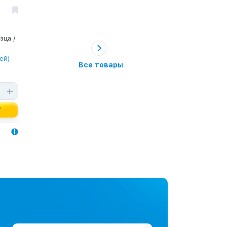
зца /
ей)
Все товары
+