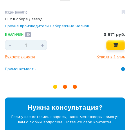
5320-1609510
-
399Ж
ПГУ в сборе / завод
Четверник на ГТК М22х18х10хВ12 (под трубку)
Шланг тормозной п/пр. М16 (желтый) (7,5 м)
Прочие производители Набережные Челнов
HOWO
380 руб.
В НАЛИЧИИ
99
3 971 руб.
635 руб.
В НАЛИЧИИ
В НАЛИЧИИ
10
2
-
+
-
-
+
+
Розничная цена
Купить в 1 клик
Розничная цена
Розничная цена
Купить в 1 клик
Купить в 1 клик
Применяемость
Применяемость
Применяемость
Нужна консультация?
Если у вас остались вопросы, наши менеджеры помогут
вам с любым вопросом. Оставьте свои контакты.