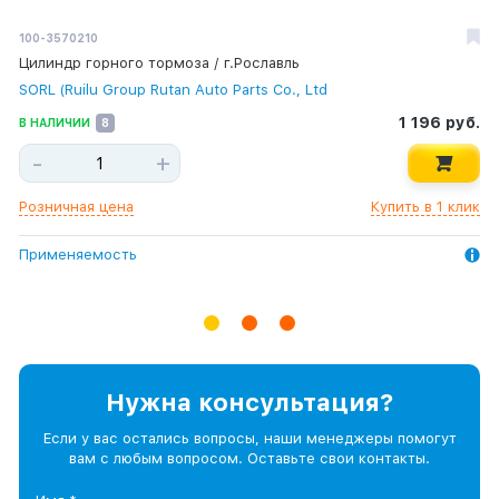
100-3570210
740.20-1307170
-
Цилиндр горного тормоза / г.Рославль
Ремень вентилятора 1703 Евро - 2
Подшипник подвесной
SORL (Ruilu Group Rutan Auto Parts Co., Ltd
RUBENA (A.S.)
3 420 руб.
В НАЛИЧИИ
66
1 196 руб.
159 руб.
В НАЛИЧИИ
В НАЛИЧИИ
8
3304
-
+
-
-
+
+
Розничная цена
Купить в 1 клик
Розничная цена
Розничная цена
Купить в 1 клик
Купить в 1 клик
Применяемость
Применяемость
Применяемость
Нужна консультация?
Если у вас остались вопросы, наши менеджеры помогут
вам с любым вопросом. Оставьте свои контакты.