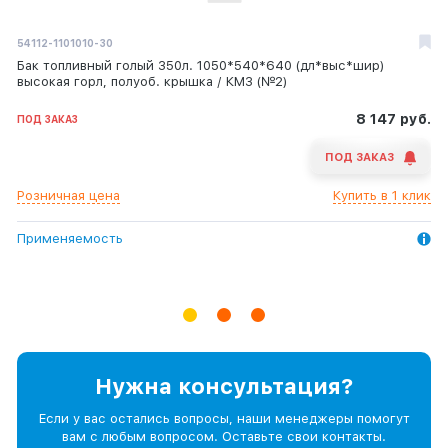
54112-1101010-30
-
PL420-2000/10
Бак топливный голый 350л. 1050*540*640 (дл*выс*шир)
Шланг воздушный продува кабины с пистолетом 5,5м.
ФГОТ Евро-2 в сборе большой н/о (усиленная подкачка) PL-
высокая горл, полуоб. крышка / КМЗ (№2)
420 / КМД
235 руб.
ПОД ЗАКАЗ
КМД (Компания Машинных Деталей)
8 147 руб.
ПОД ЗАКАЗ
2 441 руб.
В НАЛИЧИИ
11
ПОД ЗАКАЗ
ПОД ЗАКАЗ
-
+
Розничная цена
Купить в 1 клик
Розничная цена
Купить в 1 клик
Розничная цена
Купить в 1 клик
Применяемость
Применяемость
Применяемость
Нужна консультация?
Если у вас остались вопросы, наши менеджеры помогут
вам с любым вопросом. Оставьте свои контакты.