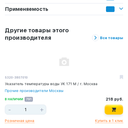
Применяемость
Другие товары этого
производителя
Все товары
5320-3807010
К65115-3408054-15
14-1702064
Указатель температуры воды УК 171 М / г. Москва
Трубка ГУР ( средняя ) на ГУР 65115 (-15) /КМД
Шток вилки 2-3 передачи / ОАО КамАЗ
Прочие производители Москвы
КМД (Компания Машинных Деталей)
1 308 руб.
В НАЛИЧИИ
2
109 руб.
218 руб.
В НАЛИЧИИ
В НАЛИЧИИ
791
58
-
+
-
-
+
+
Розничная цена
Купить в 1 клик
Розничная цена
Розничная цена
Купить в 1 клик
Купить в 1 клик