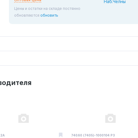
Наб.Челны
Цены и остатки на складе постянно
обновляются
обновить
водителя
42A
740.60 (7405)-1000104 Р3