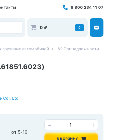
онтакты
8 800 234 11 07
0
₽
0
я грузовых автомобилей
82 Принадлежности
.61851.6023)
e Co., Ltd
-
+
от 5-10
В КОРЗИНУ