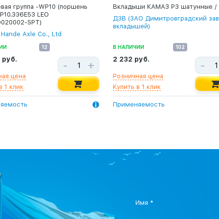
вая группа -WP10 (поршень
Вкладыши КАМАЗ Р3 шатунные /
WP10.336E53 LEO
ДЗВ (ЗАО Димитровградский за
0020002-SPT)
вкладышей)
 Hande Axle Co., Ltd
ИИ
12
В НАЛИЧИИ
102
 руб.
2 232 руб.
-
+
-
ная цена
Розничная цена
в 1 клик
Купить в 1 клик
яемость
Применяемость
Имя *