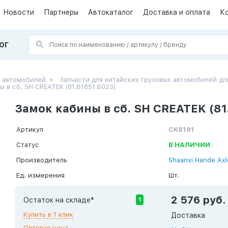
Новости
Партнеры
Автокаталог
Доставка и оплата
К
ОГ
х автомобилей
Запчасти для китайских грузовых автомобилей дл
ы в сб. SH CREATEK (81.61851.6023)
Замок кабины в сб. SH CREATEK (81
Артикул
CK8191
Статус
В НАЛИЧИИ
Производитель
Shaanxi Hande Axl
Ед. измерения
Шт.
2 576 руб.
Остаток на складе*
1
Купить в 1 клик
Доставка
Оптовая цена